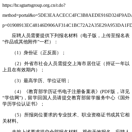
https://hr.sgtartsgroup.org.cn/r.do?
method=portal&o=5DE3EAACECC4FC3B8AEDE916D324F9AD
p=01908913EC48146D906AF314C1BC72A2A35E29A953DA1FD6&o
应聘人员需要提供下列报名材料（电子版，上传至报名表
“作品或其他附件”一栏）：
（1）身份证（正反面）；
（2）外省市社会人员需提交上海市居住证（持证一年以
上且在有效期内）；
（3）最高学历、学位证明；
（4）《教育部学历证书电子注册备案表》(PDF版，详见
“学信网”)，留学回国人员请提交教育部留学服务中心《国外
学历学位认证书》；
（5）所报岗位要求的专业技术、职业资格证书或其它相
关材料。
未按上述要求提交全部报名材料，视作无效报名。应聘人