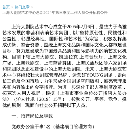
首页
>
热门文章
>
上海大剧院艺术中心总部2024年第三季度工作人员公开招聘公告
上海大剧院艺术中心成立于2005年2月6日，是致力于高雅
艺术发展的非营利表演艺术集团，以“坚持原创性、民族性和
公益性，彰显经典性、国际性和艺术性”为宗旨，积极发挥集
成优势、整合资源，围绕上海文化品牌和国际文化大都市建设
目标，努力建设成为中国最具品质和国际影响力的演艺文化机
构。目前下辖上海大剧院、凯迪拉克·上海音乐厅、上海文化
广场、上海歌剧院、上海芭蕾舞团、上海民族乐团等六家剧场
和院团以及正在建设中的上海大歌剧院。未来，上海大剧院艺
术中心将继续壮大剧院管理品牌，运营好YOUNG剧场，走向
长三角及全国市场，力争形成全国剧场空间版图，擦亮管理服
务和内容输出的金字招牌。为进一步深化干部人事制度改革，
拓宽选人用人视野，根据《上海市事业单位公开招聘人员办
法》（沪人社规〔2019〕15号），按照公开、平等、竞争、择
优的原则，现面向社会公开招聘以下人员。
一、招聘岗位及职数
党政办公室干事1名（基建项目管理方向）