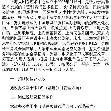
上海大剧院艺术中心成立于2005年2月6日，是致力于高雅
艺术发展的非营利表演艺术集团，以“坚持原创性、民族性和
公益性，彰显经典性、国际性和艺术性”为宗旨，积极发挥集
成优势、整合资源，围绕上海文化品牌和国际文化大都市建设
目标，努力建设成为中国最具品质和国际影响力的演艺文化机
构。目前下辖上海大剧院、凯迪拉克·上海音乐厅、上海文化
广场、上海歌剧院、上海芭蕾舞团、上海民族乐团等六家剧场
和院团以及正在建设中的上海大歌剧院。未来，上海大剧院艺
术中心将继续壮大剧院管理品牌，运营好YOUNG剧场，走向
长三角及全国市场，力争形成全国剧场空间版图，擦亮管理服
务和内容输出的金字招牌。为进一步深化干部人事制度改革，
拓宽选人用人视野，根据《上海市事业单位公开招聘人员办
法》（沪人社规〔2019〕15号），按照公开、平等、竞争、择
优的原则，现面向社会公开招聘以下人员。
一、招聘岗位及职数
党政办公室干事1名（基建项目管理方向）
二、岗位说明及招聘条件
党政办公室干事（基建项目管理方向，管理岗位）