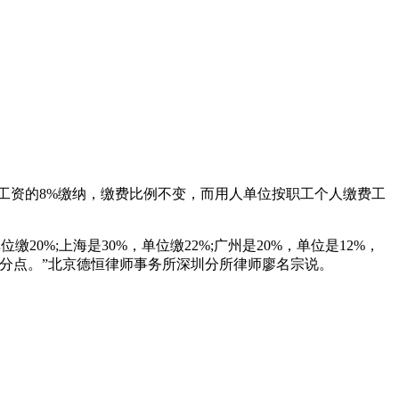
工资的8%缴纳，缴费比例不变，而用人单位按职工个人缴费工
%;上海是30%，单位缴22%;广州是20%，单位是12%，
百分点。”北京德恒律师事务所深圳分所律师廖名宗说。