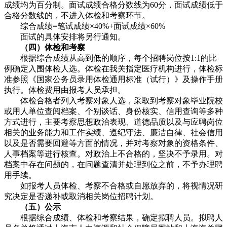
成绩均为百分制。面试成绩合格分数线为60分，面试成绩低于
合格分数线的，不进入体检和考察环节。
综合成绩=笔试成绩×40%+面试成绩×60%
面试的具体安排将另行通知。
（四）体检和考察
根据综合成绩从高到低的顺序，每个招聘岗位按1:1的比
例确定入围体检人选。体检在我关指定医疗机构进行，体检标
准参照《国家公务员录用体检通用标准（试行）》及操作手册
执行。体检费用由报考人员承担。
体检合格者列入考察对象人选，采取到考察对象毕业院校
或用人单位查阅档案、个别谈话、身份核实、信用查询等多种
方式进行，主要考察思想政治表现、道德品质以及与应聘岗位
相关的业务能力和工作实绩、遵纪守法、廉洁自律、社会信用
以及是否需要回避等方面的情况，并对考察对象的资格条件、
人事档案等进行核查。对政治上不合格的，坚决不予录用。对
档案中存在问题的，在问题查清并处理到位之前，不予办理聘
用手续。
如报考人员体检、考察不合格或自愿放弃的，将视情况研
究决定是否递补或取消相关岗位招聘计划。
（五）公示
根据综合成绩、体检和考察结果，确定拟聘人员。拟聘人