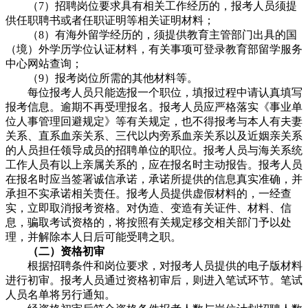
（7）招聘岗位要求具有相关工作经历的，报考人员须提
供任职聘书或者任职证明等相关证明材料；
（8）有海外留学经历的，须提供教育主管部门出具的国
（境）外学历学位认证材料，有关事项可登录教育部留学服务
中心网站查询；
（9）报考岗位所需的其他材料等。
每位报考人员只能选报一个职位，填报过程中请认真填写
报考信息。逾期不再受理报名。报考人员应严格落实《事业单
位人事管理回避规定》等有关规定，也不得报考与本人有夫妻
关系、直系血亲关系、三代以内旁系血亲关系以及近姻亲关系
的人员担任领导成员的招聘单位的职位。报考人员与海关系统
工作人员有以上亲属关系的，应在报名时主动报告。报考人员
在报名时应当签署诚信承诺，承诺所提供的信息真实准确，并
承担不实承诺相关责任。报考人员提供虚假材料的，一经查
实，立即取消报考资格。对伪造、变造有关证件、材料、信
息，骗取考试资格的，将按照有关规定移交相关部门予以处
理，并解除本人日后可能受聘之职。
（二）资格初审
根据招聘条件和岗位要求，对报考人员提供的电子版材料
进行初审。报考人员通过资格初审后，则进入笔试环节。笔试
人员名单将另行通知。