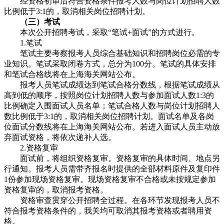
经资格初审后符合资格条件报考人数与岗位计划招聘人数
比例低于3:1的，取消相关岗位招聘计划。
（三）考试
本次公开招聘考试，采取“笔试+面试”的方式进行。
1.笔试
笔试主要考察报考人员综合基础知识和招聘岗位必需的专
业知识。笔试采取闭卷方式，总分为100分。笔试的具体安排
和笔试合格线将在上海海关网站公布。
报考人员笔试成绩达到笔试合格分数线，根据笔试成绩从
高到低的顺序，按照岗位计划招聘人数与参加面试人数1:3的
比例确定入围面试人员名单；笔试合格人数与岗位计划招聘人
数比例低于3:1的，取消相关岗位招聘计划。面试名单及各岗
位面试分数线将在上海海关网站公布。若进入面试人员主动放
弃面试资格，将依次递补人选。
2.资格复审
面试前，将组织资格复审。资格复审的具体时间、地点另
行通知。报考人员需带齐报名时提供的全部材料原件及复印件
1份参加现场资格复审。现场资格复审不合格或未按规定参加
资格复审的，取消报考资格。
资格审查贯穿公开招聘全过程。在各环节发现报考人员不
符合报考资格条件的，我关均可取消其报考资格或者聘用资
格。