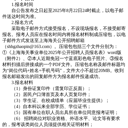
1.报名时间
自公告发布之日起至2025年8月22日24时截止，以电子邮
件送达时间为准。
2.报名方式
采取电子邮件方式接受报名，不设现场报名，不接受邮寄
报名。报考人员应在报名时间内将报名材料制成压缩包，以电
子邮件方式发送至上海海关公开招聘邮箱
（shhgzhaopin@163.com）。压缩包包括三个文件分别为：
①《上海海关事业单位2025年公开招聘人员报名表》word版
（附件2）、②本人近期免冠一寸蓝底彩色电子照片、③报名
材料扫描后拼接成的一个PDF文件。压缩包名称及邮件标题均
为“岗位代码+姓名+手机号码”，文件大小不超过20MB。收到
报名邮箱发出的回复邮件方为报名邮件投递成功。
3.报名材料
（1）身份证复印件（需复印正反面）；
（2）居民户口簿首页及本人页复印件；
（3）学生证、在校成绩单（应届毕业生提供）；
（4）自本科以来全部学历、学位证书；
（5）国有单位在职人员出具所在单位同意报考证明；
（6） 招聘岗位对职业资格、外语水平、论文等有要求
的，报考该类岗位人员须提供相关证明材料；