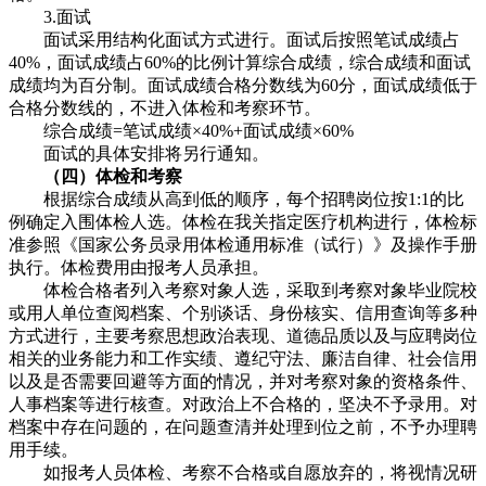
3.面试
面试采用结构化面试方式进行。面试后按照笔试成绩占
40%，面试成绩占60%的比例计算综合成绩，综合成绩和面试
成绩均为百分制。面试成绩合格分数线为60分，面试成绩低于
合格分数线的，不进入体检和考察环节。
综合成绩=笔试成绩×40%+面试成绩×60%
面试的具体安排将另行通知。
（四）体检和考察
根据综合成绩从高到低的顺序，每个招聘岗位按1:1的比
例确定入围体检人选。体检在我关指定医疗机构进行，体检标
准参照《国家公务员录用体检通用标准（试行）》及操作手册
执行。体检费用由报考人员承担。
体检合格者列入考察对象人选，采取到考察对象毕业院校
或用人单位查阅档案、个别谈话、身份核实、信用查询等多种
方式进行，主要考察思想政治表现、道德品质以及与应聘岗位
相关的业务能力和工作实绩、遵纪守法、廉洁自律、社会信用
以及是否需要回避等方面的情况，并对考察对象的资格条件、
人事档案等进行核查。对政治上不合格的，坚决不予录用。对
档案中存在问题的，在问题查清并处理到位之前，不予办理聘
用手续。
如报考人员体检、考察不合格或自愿放弃的，将视情况研