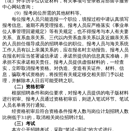
（境）外学历学位认证材料，有关事项可登录教育部留学服务
中心网站查询；
（9）报考岗位所需的其他材料等。
每位报考人员只能选报一个职位，填报过程中请认真填写
报考信息。逾期不再受理报名。报考人员应严格落实《事业单
位人事管理回避规定》等有关规定，也不得报考与本人有夫妻
关系、直系血亲关系、三代以内旁系血亲关系以及近姻亲关系
的人员担任领导成员的招聘单位的职位。报考人员与海关系统
工作人员有以上亲属关系的，应在报名时主动报告。报考人员
在报名时应当签署诚信承诺，承诺所提供的信息真实准确，并
承担不实承诺相关责任。报考人员提供虚假材料的，一经查
实，立即取消报考资格。对伪造、变造有关证件、材料、信
息，骗取考试资格的，将按照有关规定移交相关部门予以处
理，并解除本人日后可能受聘之职。
（二）资格初审
根据招聘条件和岗位要求，对报考人员提供的电子版材料
进行初审。报考人员通过资格初审后，则进入笔试环节。笔试
人员名单将另行通知。
经资格初审后符合资格条件报考人数与岗位计划招聘人数
比例低于3:1的，取消相关岗位招聘计划。
（三）考试
本次公开招聘考试，采取“笔试+面试”的方式进行。