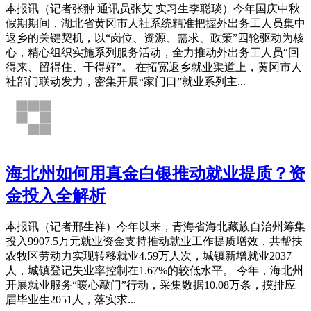
本报讯（记者张翀 通讯员张艾 实习生李聪琰）今年国庆中秋
假期期间，湖北省黄冈市人社系统精准把握外出务工人员集中
返乡的关键契机，以“岗位、资源、需求、政策”四轮驱动为核
心，精心组织实施系列服务活动，全力推动外出务工人员“回
得来、留得住、干得好”。 在拓宽返乡就业渠道上，黄冈市人
社部门联动发力，密集开展“家门口”就业系列主...
海北州如何用真金白银推动就业提质？资
金投入全解析
本报讯（记者邢生祥）今年以来，青海省海北藏族自治州筹集
投入9907.5万元就业资金支持推动就业工作提质增效，共帮扶
农牧区劳动力实现转移就业4.59万人次，城镇新增就业2037
人，城镇登记失业率控制在1.67%的较低水平。 今年，海北州
开展就业服务“暖心敲门”行动，采集数据10.08万条，摸排应
届毕业生2051人，落实求...